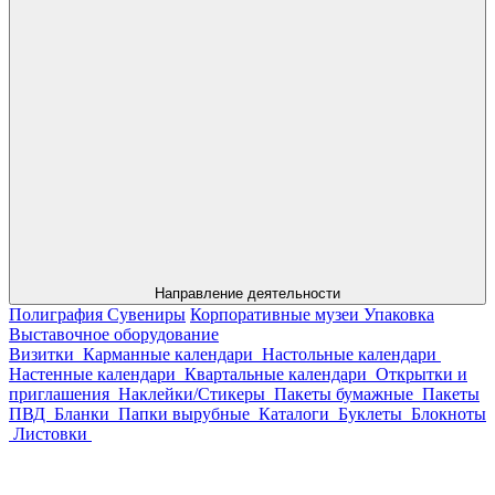
Направление деятельности
Полиграфия
Сувениры
Корпоративные музеи
Упаковка
Выставочное оборудование
Визитки
Карманные календари
Настольные календари
Настенные календари
Квартальные календари
Открытки и
приглашения
Наклейки/Стикеры
Пакеты бумажные
Пакеты
ПВД
Бланки
Папки вырубные
Каталоги
Буклеты
Блокноты
Листовки