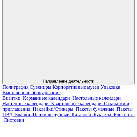
Направление деятельности
Полиграфия
Сувениры
Корпоративные музеи
Упаковка
Выставочное оборудование
Визитки
Карманные календари
Настольные календари
Настенные календари
Квартальные календари
Открытки и
приглашения
Наклейки/Стикеры
Пакеты бумажные
Пакеты
ПВД
Бланки
Папки вырубные
Каталоги
Буклеты
Блокноты
Листовки